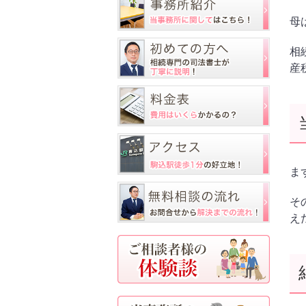
母
相
産
ま
そ
え