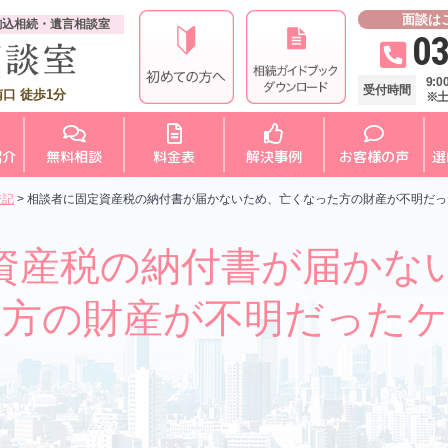
面談は
駒込相続・遺言相談室
03
9:
受付時間
口 徒歩1分
※
紹介
無料相談
料金表
解決事例
お客様の声
選
登記
>
相談者に固定資産税の納付書が届かないため、亡くなった方の財産が不明だっ
資産税の納付書が届かな
た方の財産が不明だったケ