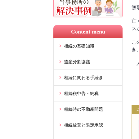
無
亡
ス
Content menu
こ
相続の基礎知識
き
遺産分割協議
一
相続に関わる手続き
相続税申告・納税
相続時の不動産問題
相続放棄と限定承認