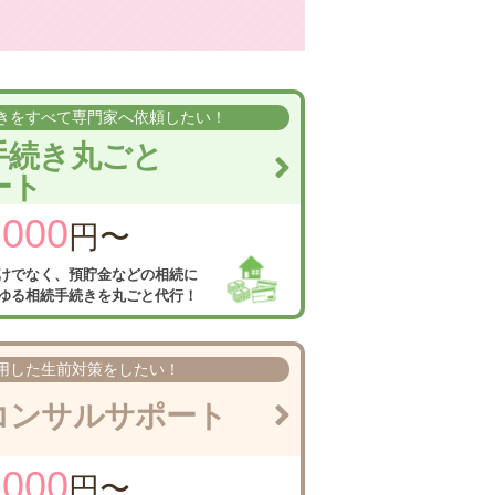
きを
すべて専門家へ依頼したい！
手続き丸ごと
ート
,000
円〜
けでなく、
預貯金などの相続に
ゆる相続手続きを
丸ごと代行！
用した
生前対策をしたい！
コンサル
サポート
,000
円〜