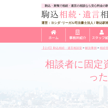
駒込・巣鴨で相続・遺言の相談なら安心料金の
運営：ヨシダ･リーガル司法書士法人 / 駒込駅南
ホーム
事務所紹介
スタッフ
【公式】駒込相続・遺言相談室
>
解決事例
>
相続
相談者に固定
っ