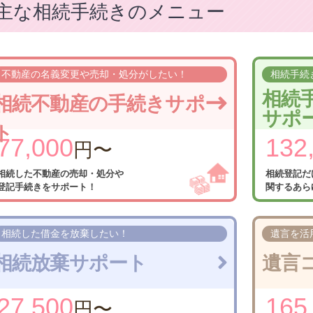
主な相続手続きのメニュー
不動産の名義変更や
売却・処分がしたい！
相続手続
相続
相続不動産の
手続きサポー
サポ
ト
77,000
132
円〜
相続した不動産の
売却・処分や
相続登記だ
登記手続きをサポート！
関する
あら
相続した借金を
放棄したい！
遺言を活
相続放棄サポート
遺言
27,500
165
円〜