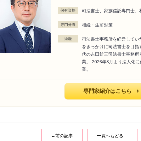
保有資格
司法書士、家族信託専門士、
専門分野
相続・生前対策
経歴
司法書士事務所を経営してい
をきっかけに司法書士を目指
代の吉田雄三司法書士事務所
業。 2026年3月より法人
業。
専門家紹介はこちら
←前の記事
一覧へもどる