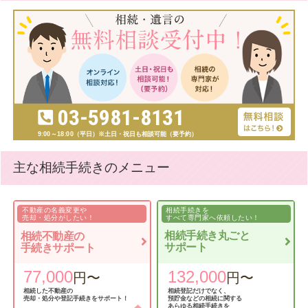
03-5981-8131
9:00～18:00（平日）
※土日・祝日も相談可能（要予約）
主な相続手続きのメニュー
不動産の名義変更や
相続手続きを
売却・処分がしたい！
すべて専門家へ依頼したい！
相続手続き丸ごと
相続不動産の
サポート
手続きサポート
77,000
132,000
円〜
円〜
相続した不動産の
相続登記だけでなく、
売却・処分や
登記手続きをサポート！
預貯金などの相続に
関する
あらゆる相続手続きを