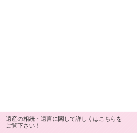
2025.10.29
相続 蓮田市 Ｓ・Ｉ 様
2025.10.22
何かありましたら、又お願いいたします。（不動産
登記 杉並区 Ｈ・Ｋ 様）
2025.10.21
大変丁寧に対応して頂きました（不動産登記 北
区 Ｋ・Ｋ 様）
2025.10.20
親身に対応して頂けたことを大変感謝しておりま
す。（相続・不動産登記 府中市 Ｍ・Ｅ 様）
2025.10.20
遺産の相続・遺言に関して詳しくはこちらを
相続 文京区 Ｔ・Ｔ 様
ご覧下さい！
2025.10.20