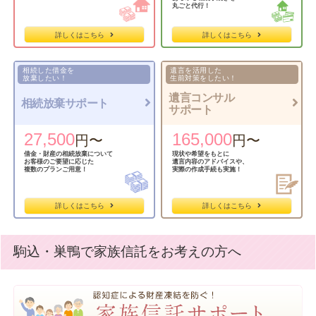
丸ごと代行！
詳しくはこちら
詳しくはこちら
相続した借金を
遺言を活用した
放棄したい！
生前対策をしたい！
遺言コンサル
相続放棄サポート
サポート
27,500
165,000
円〜
円〜
借金・財産の相続放棄について
現状や希望をもとに
お客様の
ご要望に応じた
遺言内容の
アドバイスや、
複数のプランご用意！
実際の作成手続も実施！
詳しくはこちら
詳しくはこちら
駒込・巣鴨で家族信託をお考えの方へ