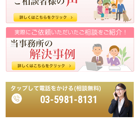
動産登記 葛飾区 Ｋ・Ｓ 様）
2026.03.05
なかなかめんどうな登記を全面的に行って頂き助か
りました。（相続・不動産登記 北区 Ｍ・Ｃ
様）
2026.03.05
地元で信頼できそうな司法書士さんを探して、今回
依頼させていただきましたが、お願いして良かった
です。（相続 北区 Ｓ・Ｍ 様）
2026.03.03
ありがとうございました。引き続きよろしくお願い
03-5981-8131
いたします。（家族信託 さいたま市 Ｙ・N
様）
2026.03.03
ありがとうございました！ （不動産登記 熊谷
市 Ｆ・Ｋ 様）
受付時間 9:00～18:00（平日）