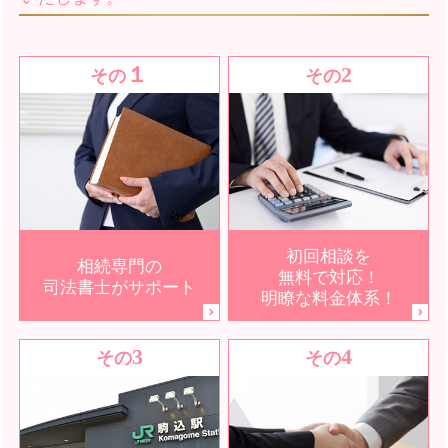
１
2
その
その
初回相談を
相続専門の
無料で対応！
司法書士がサポート
明瞭な料金体系！
3
4
その
その