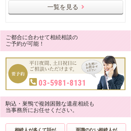
スピーディーなご対応、ありがとうございました。
一覧を見る
（不動産登記 新宿区 M・Ｉ 様）
2026.06.25
事務手続き（LINE対応）もレスポンスも良く、わ
かりやすい対応でとてもありがたかったです（相
ご都合に合わせて相続相談の
続 川口市 M・K 様）
ご予約が可能！
2026.06.19
わかりやすく最初から最後まで安心してお任せする
ことができました。（相続 和光市 H・K 様）
2026.06.11
03-5981-8131
登記書類等も丁寧にまとめて送ってくださり、とて
も助かりました。（不動産登記 練馬区 Ｍ・Ｙ
様）
駒込・巣鴨で複雑困難な遺産相続も
2026.06.01
当事務所にお任せください。
吉田先生は知識豊富で大変親切に対応して下さいま
した。（相続・不動産登記 鎌倉市 Ｓ・Ｕ 様）
相続人が多くて話が
面識のない相続人が