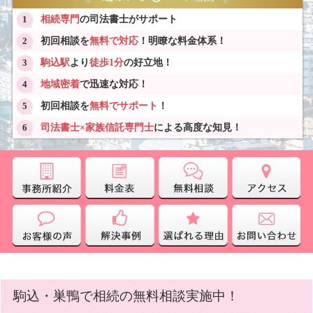
相続専門
の司法書士がサポート
初回相談を
無料で対応
！明瞭な料金体系！
駒込駅
より
徒歩1分
の好立地！
地域密着
で迅速な対応！
初回相談を
無料でサポート
！
司法書士×家族信託専門士
による高度な知見！
駒込・巣鴨で相続の無料相談実施中！