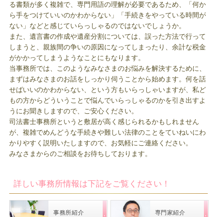
る書類が多く複雑で、専門用語の理解が必要であるため、「何か
（裁判所提出書類作成 北区 Ｙ・Ｓ 様）
ら手をつけていいのかわからない」「手続きをやっている時間が
2026.02.19
ない」などと感じていらっしゃるのではないでしょうか。
また、遺言書の作成や遺産分割については、誤った方法で行って
年末の多忙な時期にもかからわず対応してくださ
しまうと、親族間の争いの原因になってしまったり、余計な税金
り、ありがとうございました。（不動産登記 目黒
がかかってしまうようなことにもなります。
区 Ｓ・Ｊ 様）
当事務所では、このようなみなさまのお悩みを解決するために、
2026.02.02
まずはみなさまのお話をしっかり伺うことから始めます。何を話
せばいいのかわからない、という方もいらっしゃいますが、私ど
大変お世話になりました。有難うございました。
もの方からどういうことで悩んでいらっしゃるのかを引き出すよ
（不動産登記 川口市 Ｍ・Ｋ 様）
うにお聞きしますので、ご安心ください。
2026.02.02
司法書士事務所というと敷居が高く感じられるかもしれません
が、複雑でめんどうな手続きや難しい法律のことをていねいにわ
ご丁寧なご対応ありがとうございました。（不動産
かりやすく説明いたしますので、お気軽にご連絡ください。
登記 北区 Ｓ・Ｋ 様）
みなさまからのご相談をお待ちしております。
2026.01.30
今後、また機会があればお願いするつもりです（相
詳しい事務所情報は下記をご覧ください！
続・不動産登記 豊島区 Ｙ・Ｔ 様）
2026.01.21
事務所紹介
専門家紹介