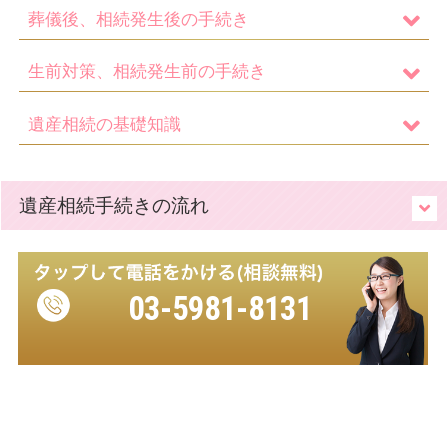
不動産登記 豊島区 Ｓ・W 様
葬儀後、相続発生後の手続き
2025.10.17
生前対策、相続発生前の手続き
丁寧なご対応、ありがとうございました！（相続・
不動産登記 府中市 Ｋ・M 様）
遺産相続の基礎知識
2025.10.16
家族信託 甲斐市 M・Ｓ 様
2025.10.09
遺産相続手続きの流れ
迅速なご対応ありがとうございました（家族信託
豊島区 Ｒ・Ｗ 様）
2025.10.09
03-5981-8131
相続・不動産登記 足立区 H 様
2025.10.08
新規で急な依頼でしたが、丁寧にご対応頂きありが
とうございました。（不動産登記 さいたま市
T・M 様）
受付時間 9:00～18:00（平日）
※土日・祝日も相談可能（要予約）