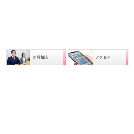
した。（相続・不動産登記 豊島区 Ｓ・Ｓ 様）
2025.12.25
ありがとうございました。（相続 北区 R・Y
様）
2025.12.25
商業登記 世田谷区 H・Y 様
無料相談
アクセス
2025.12.25
相続 墨田区 H・A 様
2025.11.04
家族信託の手続きを専門性高くアドバイス頂き、最
後までサポートしきって頂き、とても助かりまし
た！（家族信託 目黒区 Ｔ・Ｋ 様）
2025.10.29
私が今度は困っている方に（同じように）紹介させ
ていただきたいと思います（相続 文京区 Ｋ・Ｋ
様）