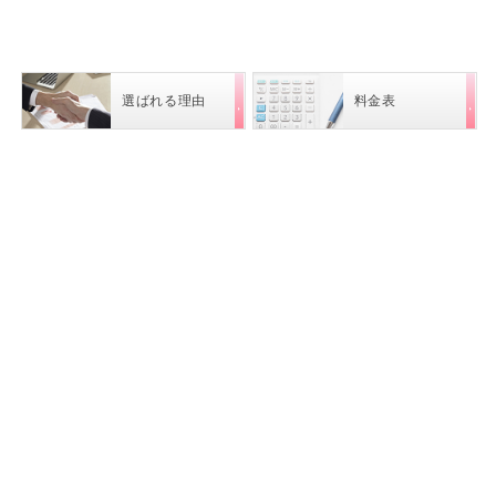
2026.01.20
不動産登記 豊島区 A・O 様
2026.01.14
選ばれる理由
料金表
もし又何か問題がおきた時はお願い出来ればと思っ
ております。（不動産登記 北区 M・M 様）
2026.01.14
相続・不動産登記 北区 Ｋ・G 様
2026.01.14
相続 練馬区 Ｋ・H 様
2025.12.25
相続にまつわるいろいろな話に的確にアドバイスを
頂きとても心強かったです（不動産登記 品川区
Ｉ・Ｆ 様）
2025.12.25
安心しておまかせできました。ありがとうございま