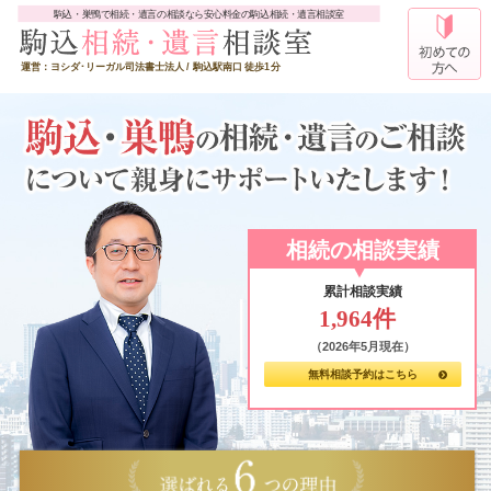
駒込・巣鴨で相続・遺言の相談なら安心料金の駒込相続・遺言相談室
運営：ヨシダ･リーガル司法書士法人 / 駒込駅南口 徒歩1分
累計相談実績
1,964件
（2026年5月現在）
無料相談予約はこちら