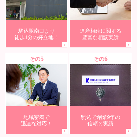
駒込駅南口より
遺産相続に関する
徒歩1分の好立地！
豊富な相談実績
5
6
その
その
地域密着で
駒込で創業9年の
迅速な対応！
信頼と実績