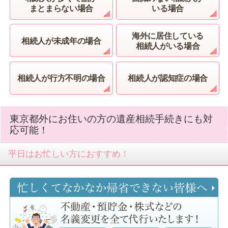
2026.05.28
まとまらない場合
いる場合
また機会あれば宜しくお願いします。（相続 渋谷
区 Ｍ・Ｋ 様）
海外に居住している
相続人が未成年の場合
相続人がいる場合
2026.05.25
相続 白井市 Ｍ・Ｉ 様
相続人が行方不明の場合
相続人が認知症の場合
2026.04.30
短期間に状況がかわるなかで何からすればよいかわ
からない時に吉田先生に相談させていただけたこと
東京都外にお住いの方の遺産相続手続きにも対
は心強かったです。（相続 板橋区 Ｎ・Ｍ 様）
応可能！
2026.04.30
相続 板橋区 Ｔ・Ｔ 様
平日はお忙しい方におすすめ！
2026.04.30
相続 印西市 Ｋ・Ｋ 様
2026.04.30
遺言・家族信託 品川区 Ｔ・Ｉ 様