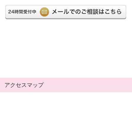
2025.10.08
相続・不動産登記 豊島区 Ｙ 様
2025.10.01
ご親切な応対・ご丁寧な説明・私共の心情に心をく
ばりの思いやり。先生にお願いしまして本当に良か
ったと思っております（相続・不動産登記 板橋
区 Ｅ・Ｋ 様）
2025.10.01
遠方の実家の相続登記で類似の案件を取り扱ってい
らっしゃるようだったのでお伺いしました（相続
北区 Ｍ・Ｓ 様）
アクセスマップ
2025.09.26
不動産登記 目黒区 Ｎ・Ｋ 様
2025.09.16
不動産登記 北区 Ｓ 様
2025.09.16