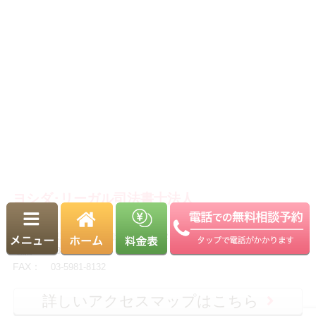
相続 北区 Ａ・Ｔ 様
2025.09.12
親身になって話を聞いてもらえて信頼できる人だと
思い依頼を決めました（相続 中野区 Ｋ・Ｉ
様）
2025.09.05
面倒な件でしたのに、ご親切に対応頂き、心より感
謝しています（相続・不動産登記 調布市 Ｓ・Ｎ
様）
ヨシダ･リーガル司法書士法人
2025.07.11
大変お世話になりましてありがとうございました。
住所
：
〒170-0003
（相続・不動産登記 足立区 Ｓ・Ｈ 様）
東京都豊島区駒込１丁目４２番２－407号
電話
：
03-5981-8131
2025.06.27
FAX
：
03-5981-8132
お世話になりました。（相続 埼玉県 Ｎ・Ａ
様）
詳しいアクセスマップはこちら