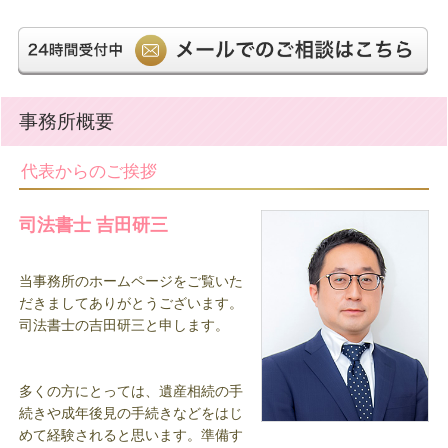
※土日・祝日も相談可能（要予約）
2026.03.03
適切なアドバイスと細やかな対応で不安が解消され
ました。（相続 北区 Ｔ・Ｋ 様）
2026.02.19
事務所概要
丁寧に対応してくださり心よりお礼申し上げます
（相続 目黒区 Ｆ・Ｓ 様）
代表からのご挨拶
2026.02.19
上からな感じもなくやさしい口調でわかりやすく説
司法書士 吉田研三
明してくださいました（不動産登記 世田谷区
Ｙ・Ｓ 様）
当事務所のホームページをご覧いた
2026.02.19
だきましてありがとうございます。
司法書士の吉田研三と申します。
今回で、４回目で信用しております。（相続 越谷
市 Ｋ・Ａ 様）
2026.02.19
多くの方にとっては、遺産相続の手
続きや成年後見の手続きなどをはじ
困っていることをご理解くださった上で、良い方法
めて経験されると思います。準備す
を提案いただけるので、とても安心できました。