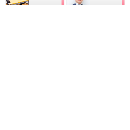
親がそのままにしていた不動産登記や相続（地方）
のことで悩んでおりましたが、先生にお願いし、解
決できたので、胸のつかえがとれました。（相続・
不動産登記・抵当権抹消 文京区 Ｋ・M 様）
2026.01.21
相続 北区 Ｋ・M 様
2026.01.21
相続・遺言 千葉市 M・H 様
2026.01.21
商業登記 渋谷区 H・H 様
2026.01.20
無事に手続きがすんで、安心しています（相続・不
動産登記 文京区 Ｓ・Ｔ 様）
2026.01.20
不動産登記 さいたま市 Ｋ・Ｔ 様