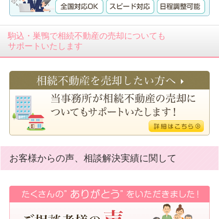
2026.04.30
相続・遺言・不動産登記 板橋区 Ｏ・Ｔ 様
駒込・巣鴨で相続不動産の売却についても
2026.03.17
サポートいたします
何も分からない私共に親切に分かりやすく対応して
頂き、本当に助かりました。（相続・不動産登記
豊島区 Ｔ・Ｋ 様）
2026.03.11
事務所も駅近でわかりやすく、相続手続の説明もわ
かりやすく、丁寧な対応に大変満足してます。（相
続・不動産登記 豊島区 Ｋ・Ｔ様）
2026.03.05
お客様からの声、相談解決実績に関して
今後ますますの活躍を祈ります（相続 板橋区 Ｔ・
Ｔ様）
2026.03.05
全く知識のない状況でしっかり説明して頂いて安心
して進める事ができました。（相続・家族信託・不