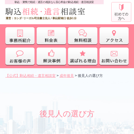
駒込・巣鴨で相続・遺言の相談なら安心料金の駒込相続・遺言相談室
運営：ヨシダ･リーガル司法書士法人 / 駒込駅南口 徒歩1分
【公式】駒込相続・遺言相談室
>
成年後見
>
後見人の選び方
後見人の選び方