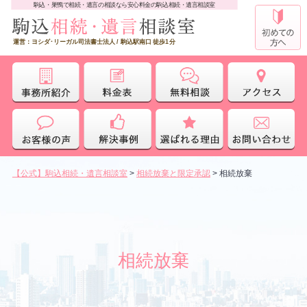
駒込・巣鴨で相続・遺言の相談なら安心料金の駒込相続・遺言相談室
運営：ヨシダ･リーガル司法書士法人 / 駒込駅南口 徒歩1分
【公式】駒込相続・遺言相談室
>
相続放棄と限定承認
>
相続放棄
相続放棄