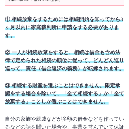
① 相続放棄をするためには相続開始を知ってから
3
ヶ月以内に家庭裁判所に申請をする必要がありま
す。
② 一人が相続放棄をすると、相続は借金も含め法
律で定められた相続の順位に従って、どんどん巡り
巡って、責任（借金返済の義務）が転嫁されます。
③ 相続する財産を選ぶことはできません。限定承
認をする場合を除いて、「全て相続する」か「全て
放棄する」ことしか選ぶことはできません。
自分の家族や親戚などが多額の借金などを作ってい
るなどの話を聞いた場合や、事業を営んでいて保証