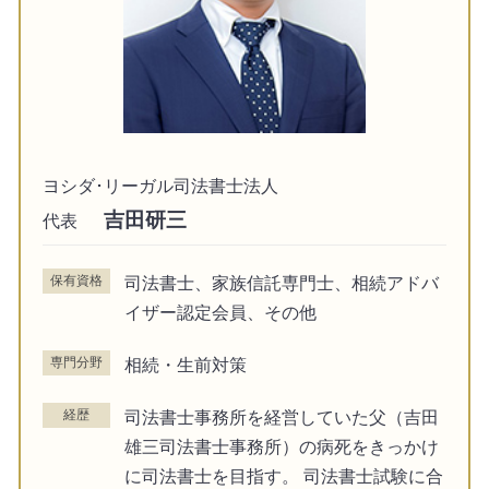
ヨシダ･リーガル司法書士法人
吉田研三
代表
保有資格
司法書士、家族信託専門士、相続アドバ
イザー認定会員、その他
専門分野
相続・生前対策
経歴
司法書士事務所を経営していた父（吉田
雄三司法書士事務所）の病死をきっかけ
に司法書士を目指す。 司法書士試験に合