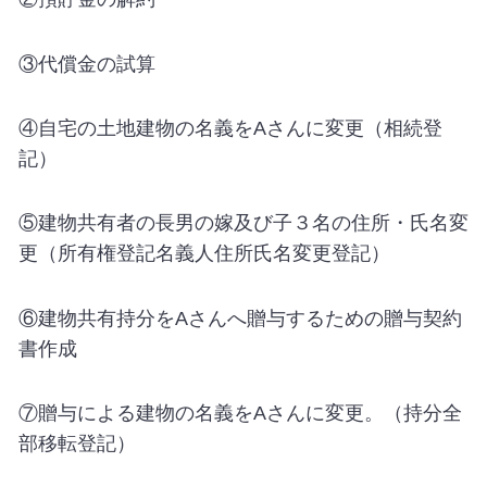
③代償金の試算
④自宅の土地建物の名義を
A
さんに変更（相続登
記）
⑤建物共有者の長男の嫁及び子３名の住所・氏名変
更（所有権登記名義人住所氏名変更登記）
⑥建物共有持分を
A
さんへ贈与するための贈与契約
書作成
⑦贈与による建物の名義を
A
さんに変更。（持分全
部移転登記）