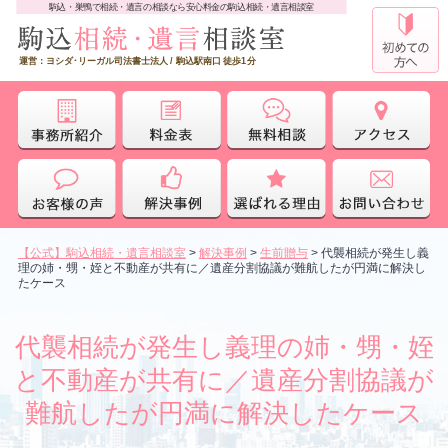
駒込・巣鴨で相続・遺言の相談なら安心料金の駒込相続・遺言相談室
運営：ヨシダ･リーガル司法書士法人 / 駒込駅南口 徒歩1分
【公式】駒込相続・遺言相談室
>
解決事例
>
生前贈与
>
代襲相続が発生し義
理の姉・甥・姪と不動産が共有に／遺産分割協議が難航したが円満に解決し
たケース
代襲相続が発生し義理の姉・甥・姪
と不動産が共有に／遺産分割協議が
難航したが円満に解決したケース