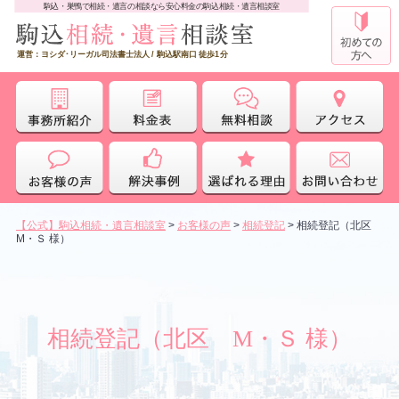
駒込・巣鴨で相続・遺言の相談なら安心料金の駒込相続・遺言相談室
運営：ヨシダ･リーガル司法書士法人 / 駒込駅南口 徒歩1分
【公式】駒込相続・遺言相談室
>
お客様の声
>
相続登記
>
相続登記（北区
M・Ｓ 様）
相続登記（北区 M・Ｓ 様）