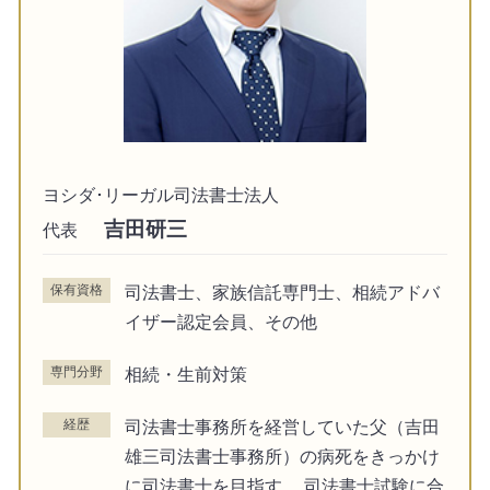
ヨシダ･リーガル司法書士法人
吉田研三
代表
保有資格
司法書士、家族信託専門士、相続アドバ
イザー認定会員、その他
専門分野
相続・生前対策
経歴
司法書士事務所を経営していた父（吉田
雄三司法書士事務所）の病死をきっかけ
に司法書士を目指す。 司法書士試験に合