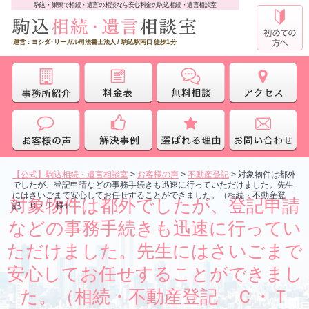
駒込・巣鴨で相続・遺言の相談なら安心料金の駒込相続・遺言相談室
運営：ヨシダ･リーガル司法書士法人 / 駒込駅南口 徒歩1分
【公式】駒込相続・遺言相談室
>
お客様の声
>
不動産登記
>
対象物件は都外
でしたが、登記申請などの事務手続きも迅速に行っていただけました。先生
にはさいごまで安心してお任せすることができました。（相続・不動産登
対象物件は都外でしたが、登記申請
記 Ｃ・Ｔ 様）
などの事務手続きも迅速に行ってい
ただけました。先生にはさいごまで
安心してお任せすることができまし
た。（相続・不動産登記 Ｃ・Ｔ