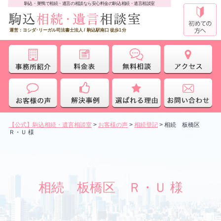
駒込・巣鴨で相続・遺言の相談なら安心料金の駒込相続・遺言相談室
運営：ヨシダ･リーガル司法書士法人 / 駒込駅南口 徒歩1分
【公式】駒込相続・遺言相談室
>
お客様の声
>
相続登記
>
相続 板橋区
Ｒ・Ｕ 様
相続 板橋区 Ｒ・Ｕ 様