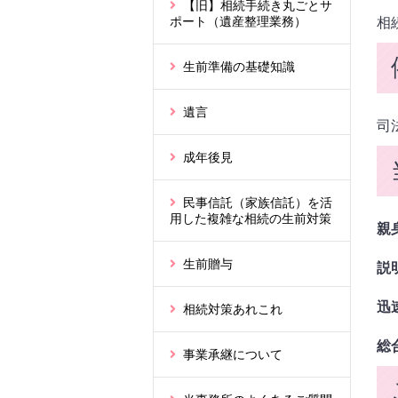
【旧】相続手続き丸ごとサ
ポート（遺産整理業務）
相
生前準備の基礎知識
遺言
司
成年後見
民事信託（家族信託）を活
用した複雑な相続の生前対策
親
生前贈与
説
迅
相続対策あれこれ
総
事業承継について