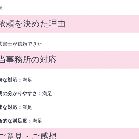
続
依頼を決めた理由
法書士が信頼できた
当事務所の対応
身な対応：
満足
明の分かりやすさ：
満足
速な対応：
満足
合的な満足度：
満足
ご意見・ご感想