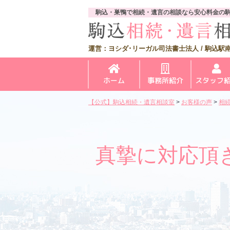
駒込・巣鴨で相続・遺言の相談なら安心料金の
運営：ヨシダ･リーガル司法書士法人 / 駒込駅南
ホーム
事務所紹介
スタッフ
【公式】駒込相続・遺言相談室
>
お客様の声
>
相
真摯に対応頂