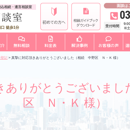
面談は
駒込相続・遺言相談室
03
9:
受付時間
口 徒歩1分
※
紹介
無料相談
料金表
解決事例
お客様の声
選
続登記
>
真摯に対応頂きありがとうございました（相続 中野区 Ｎ・Ｋ 様）
きありがとうございまし
区 Ｎ・Ｋ 様）