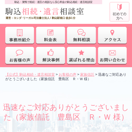
駒込・巣鴨で相続・遺言の相談なら安心料金の駒込相続・遺言相談室
運営：ヨシダ･リーガル司法書士法人 / 駒込駅南口 徒歩1分
【公式】駒込相続・遺言相談室
>
お客様の声
>
家族信託
>
迅速なご対応あり
がとうございました（家族信託 豊島区 Ｒ・Ｗ 様）
迅速なご対応ありがとうございまし
た（家族信託 豊島区 Ｒ・Ｗ 様）