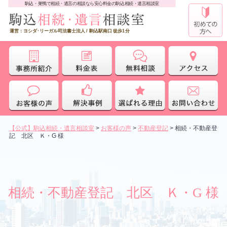
駒込・巣鴨で相続・遺言の相談なら安心料金の駒込相続・遺言相談室
運営：ヨシダ･リーガル司法書士法人 / 駒込駅南口 徒歩1分
【公式】駒込相続・遺言相談室
>
お客様の声
>
不動産登記
>
相続・不動産登
記 北区 Ｋ・G 様
相続・不動産登記 北区 Ｋ・G 様