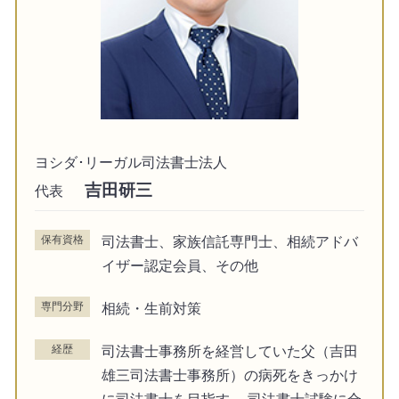
ヨシダ･リーガル司法書士法人
吉田研三
代表
保有資格
司法書士、家族信託専門士、相続アドバ
イザー認定会員、その他
専門分野
相続・生前対策
経歴
司法書士事務所を経営していた父（吉田
雄三司法書士事務所）の病死をきっかけ
に司法書士を目指す。 司法書士試験に合