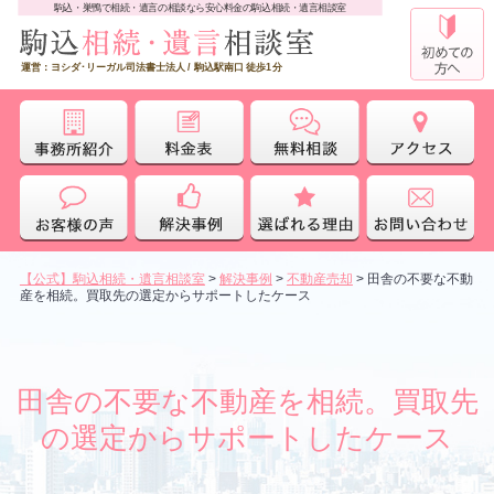
駒込・巣鴨で相続・遺言の相談なら安心料金の駒込相続・遺言相談室
運営：ヨシダ･リーガル司法書士法人 / 駒込駅南口 徒歩1分
【公式】駒込相続・遺言相談室
>
解決事例
>
不動産売却
>
田舎の不要な不動
産を相続。買取先の選定からサポートしたケース
田舎の不要な不動産を相続。買取先
の選定からサポートしたケース